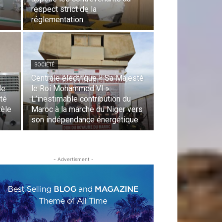
respect strict de la
réglementation
SOCIÉTÉ
Centrale électrique « Sa Majesté
de
le Roi Mohammed VI »:
ité
L’inestimable contribution du
tèle
Maroc à la marche du Niger vers
son indépendance énergétique
- Advertisment -