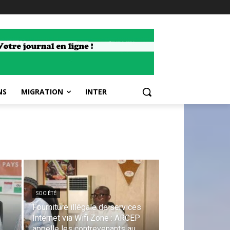
NS
MIGRATION
INTER
SOCIÉTÉ
Fourniture illégale de services
Internet via Wifi Zone : ARCEP
appelle les contrevenants au