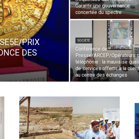
Garantir une gouvernance
concertée du spectre
SE5E/PRIX
SOCIÉTÉ
Conférence de
NONCE DES
Presse/ARCEP/Opérateurs 
téléphonie : la mauvaise qual
de services offerts à la clien
au centre des échanges