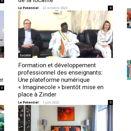
de la localité
0
Le Potentiel
-
22 octobre 2022
0
Société
Formation et développement
professionnel des enseignants:
er
Une plateforme numérique
« Imaginecole » bientôt mise en
0
place à Zinder
Le Potentiel
-
1 juin 2022
0