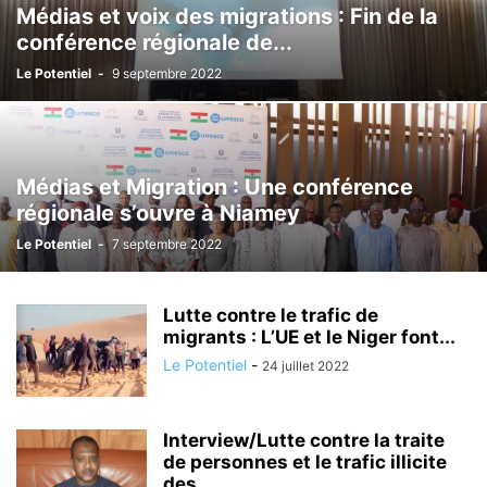
Médias et voix des migrations : Fin de la
conférence régionale de...
Le Potentiel
-
9 septembre 2022
Médias et Migration : Une conférence
régionale s’ouvre à Niamey
Le Potentiel
-
7 septembre 2022
Lutte contre le trafic de
migrants : L’UE et le Niger font...
Le Potentiel
-
24 juillet 2022
Interview/Lutte contre la traite
de personnes et le trafic illicite
des...