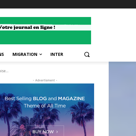
NS
MIGRATION
INTER
se...
- Advertisment -