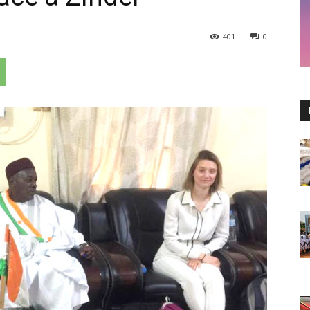
401
0