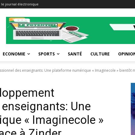
 le journal électronique
ECONOMIE
SPORTS
SANTÉ
CULTURE
OPINIO
ionnel des enseignants: Une plateforme numérique « Imaginecole » bientôt mi
eloppement
 enseignants: Une
que « Imaginecole »
ace à Zinder