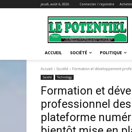
jeudi, août 6, 2026
Connecter / rejoindre
Acheter
ACCUEIL
SOCIÉTÉ
POLITIQUE
Accueil
Société
Formation et développement profess
Société
Technology
Formation et dév
professionnel des
plateforme numéri
bientôt mise en pl