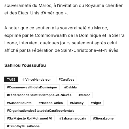
souveraineté du Maroc, à l’invitation du Royaume chérifien
et des Etats-Unis d’Amérique ».
A noter que ce soutien à la souveraineté du Maroc,
exprimé par le Commonwealth de la Dominique et la Sierra
Leone, intervient quelques jours seulement après celui
affiché par la Fédération de Saint-Christophe-et-Niévès.
Sahirou Youssoufou
TAGS
# VinceHenderson
#Caraïbes
#CommonwealthdelaDominique
#Dakhla
#FédérationdeSaintChristophe-et-Niévès
#Maroc
#Nasser Bourita
#Nations-Unies
#Niamey
#Niger
#OrganisationdesEtatsdelaCaraïbeorientale
#Sa Majesté Roi Mohamed VI
#Saharamarocain
#SierraLeone
#TimothyMusaKabba