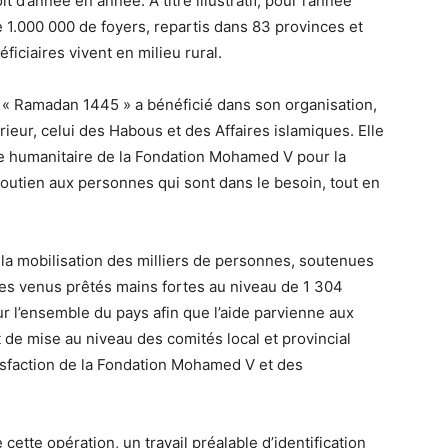
t d’année en année. A titre illustratif, pour l’année
e 1.000 000 de foyers, repartis dans 83 provinces et
iciaires vivent en milieu rural.
e « Ramadan 1445 » a bénéficié dans son organisation,
rieur, celui des Habous et des Affaires islamiques. Elle
me humanitaire de la Fondation Mohamed V pour la
soutien aux personnes qui sont dans le besoin, tout en
e la mobilisation des milliers de personnes, soutenues
les venus prêtés mains fortes au niveau de 1 304
 sur l’ensemble du pays afin que l’aide parvienne aux
t de mise au niveau des comités local et provincial
tisfaction de la Fondation Mohamed V et des
cette opération, un travail préalable d’identification