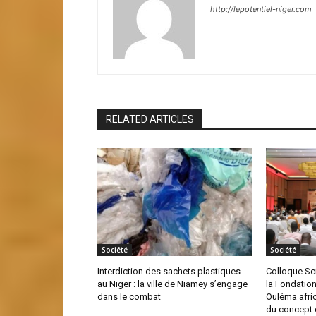
http://lepotentiel-niger.com
RELATED ARTICLES
Société
Société
Interdiction des sachets plastiques
Colloque Sci
au Niger : la ville de Niamey s’engage
la Fondatio
dans le combat
Ouléma afric
du concept 