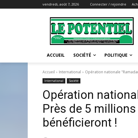
vendredi, août 7, 2026
Connecter / rejoindre
Ach
ACCUEIL
SOCIÉTÉ
POLITIQUE
Accueil
International
Opération nationale "Ramadan 
International
Société
Opération nationa
Près de 5 million
bénéficieront !