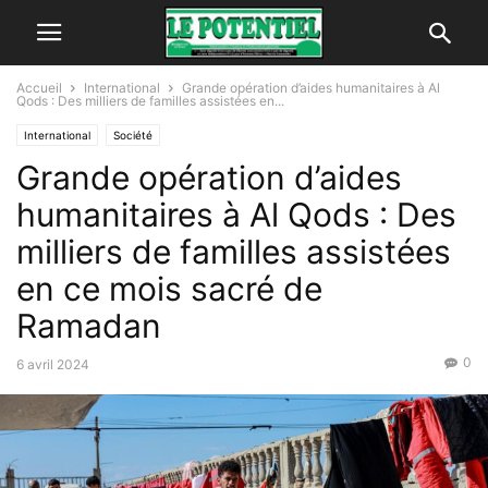
Accueil
International
Grande opération d’aides humanitaires à Al
Qods : Des milliers de familles assistées en...
International
Société
Grande opération d’aides
humanitaires à Al Qods : Des
milliers de familles assistées
en ce mois sacré de
Ramadan
0
6 avril 2024