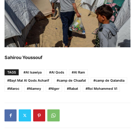
Sahirou Youssouf
TAGS
#Al Isawiya
#Al Qods
#Al Ram
#Bayt Mal Al Qods Acharif
#camp de Chaafat
#camp de Qalandia
#Maroc
#Niamey
#Niger
#Rabat
#Roi Mohammed VI