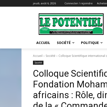
jeudi, août 6, 2026
Connecter / rejoindre
Acheter
ACCUEIL
SOCIÉTÉ
POLITIQUE
Accueil
Société
Colloque Scientifique international 
Société
Colloque Scientifi
Fondation Moham
africains : Rôle, 
de la « Commander