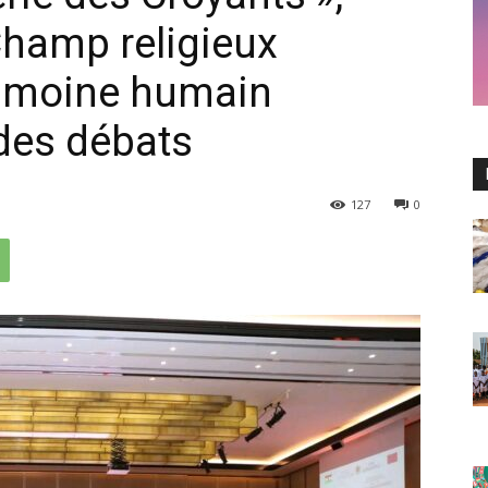
hamp religieux
trimoine humain
des débats
127
0