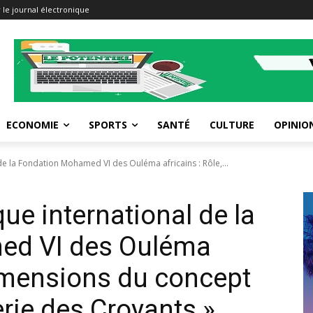
 le journal électronique
ECONOMIE
SPORTS
SANTÉ
CULTURE
OPINIO
de la Fondation Mohamed VI des Ouléma africains : Rôle,...
que international de la
ed VI des Ouléma
dimensions du concept
ie des Croyants »,