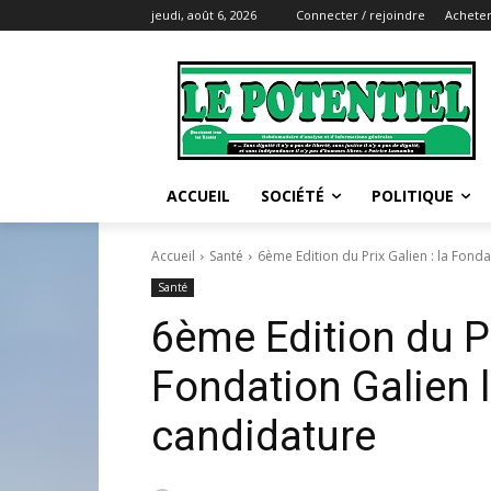
jeudi, août 6, 2026
Connecter / rejoindre
Acheter
ACCUEIL
SOCIÉTÉ
POLITIQUE
Accueil
Santé
6ème Edition du Prix Galien : la Fonda
Santé
6ème Edition du Pr
Fondation Galien l
candidature