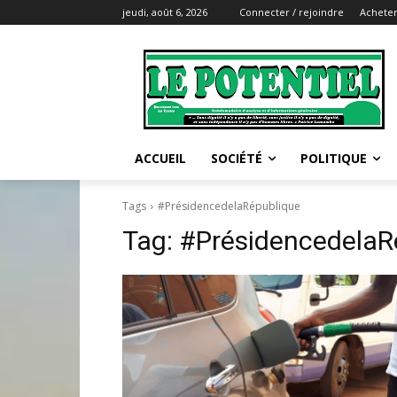
jeudi, août 6, 2026
Connecter / rejoindre
Acheter
ACCUEIL
SOCIÉTÉ
POLITIQUE
Tags
#PrésidencedelaRépublique
Tag:
#PrésidencedelaR