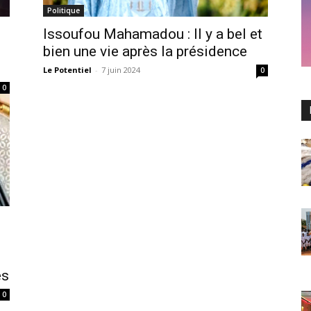
Politique
Issoufou Mahamadou : Il y a bel et
bien une vie après la présidence
Le Potentiel
-
7 juin 2024
0
0
es
0