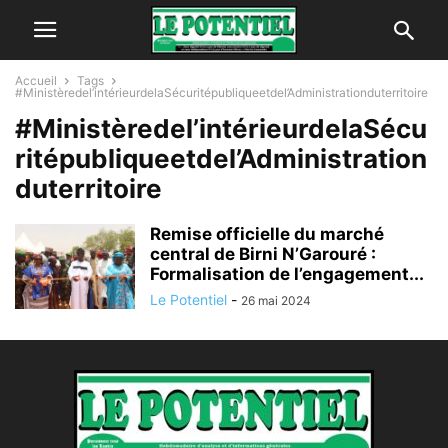
Accueil
Tags
#Ministèredel’intérieurdelaSécuritépubliqueetdel’Administrationduterritoire
#Ministèredel’intérieurdelaSécu
ritépubliqueetdel’Administration
duterritoire
Remise officielle du marché
central de Birni N’Garouré :
Formalisation de l’engagement...
Le Potentiel
-
26 mai 2024