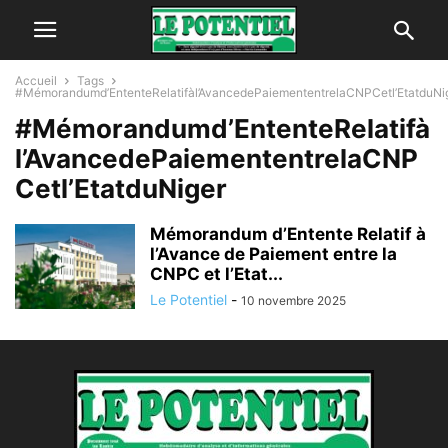
Accueil
Tags
#Mémorandumd’EntenteRelatifàl’AvancedePaiemententrelaCNPCetl’EtatduNi
#Mémorandumd’EntenteRelatifà
l’AvancedePaiemententrelaCNP
Cetl’EtatduNiger
Mémorandum d’Entente Relatif à
l’Avance de Paiement entre la
CNPC et l’Etat...
Le Potentiel
-
10 novembre 2025