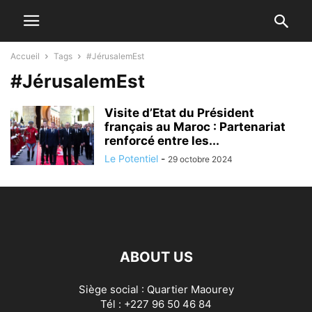
Accueil
Tags
#JérusalemEst
#JérusalemEst
Visite d’Etat du Président
français au Maroc : Partenariat
renforcé entre les...
Le Potentiel
-
29 octobre 2024
ABOUT US
Siège social : Quartier Maourey
Tél : +227 96 50 46 84