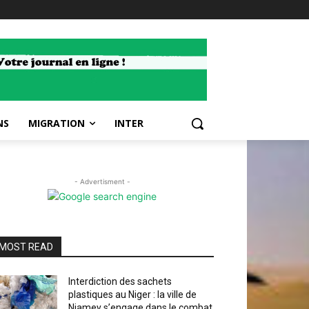
NS
MIGRATION
INTER
- Advertisment -
MOST READ
Interdiction des sachets
plastiques au Niger : la ville de
Niamey s’engage dans le combat