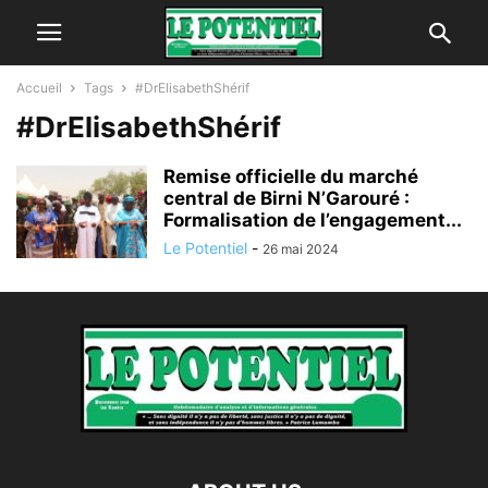
Accueil
Tags
#DrElisabethShérif
#DrElisabethShérif
Remise officielle du marché
central de Birni N’Garouré :
Formalisation de l’engagement...
Le Potentiel
-
26 mai 2024