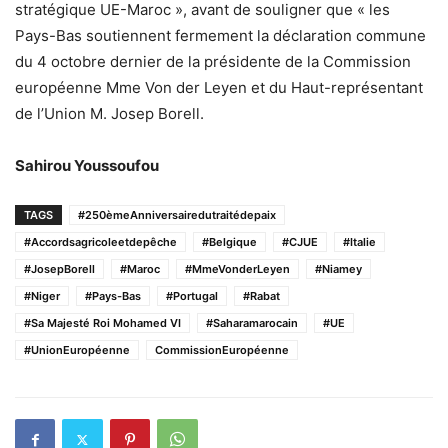
stratégique UE-Maroc », avant de souligner que « les
Pays-Bas soutiennent fermement la déclaration commune
du 4 octobre dernier de la présidente de la Commission
européenne Mme Von der Leyen et du Haut-représentant
de l’Union M. Josep Borell.
Sahirou Youssoufou
TAGS
#250èmeAnniversairedutraitédepaix
#Accordsagricoleetdepêche
#Belgique
#CJUE
#Italie
#JosepBorell
#Maroc
#MmeVonderLeyen
#Niamey
#Niger
#Pays-Bas
#Portugal
#Rabat
#Sa Majesté Roi Mohamed VI
#Saharamarocain
#UE
#UnionEuropéenne
CommissionEuropéenne