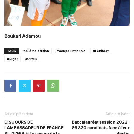
Boukari Adamou
TAGS
#48ème édition
#Coupe Nationale
#Fenifoot
#Niger
#PRMB
Article précédent
Article suivant
DISCOURS DE
Baccalauréat session 2022 :
L’AMBASSADEUR DE FRANCE
86 830 candidats face à leur
AU NIGER à l’occasion de la
destin