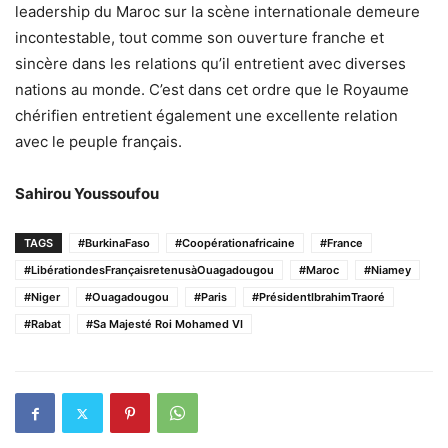
leadership du Maroc sur la scène internationale demeure
incontestable, tout comme son ouverture franche et
sincère dans les relations qu’il entretient avec diverses
nations au monde. C’est dans cet ordre que le Royaume
chérifien entretient également une excellente relation
avec le peuple français.
Sahirou Youssoufou
TAGS
#BurkinaFaso
#Coopérationafricaine
#France
#LibérationdesFrançaisretenusàOuagadougou
#Maroc
#Niamey
#Niger
#Ouagadougou
#Paris
#PrésidentIbrahimTraoré
#Rabat
#Sa Majesté Roi Mohamed VI