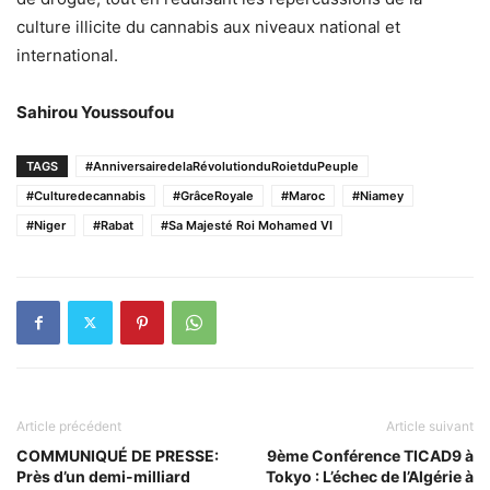
culture illicite du cannabis aux niveaux national et
international.
Sahirou Youssoufou
TAGS
#AnniversairedelaRévolutionduRoietduPeuple
#Culturedecannabis
#GrâceRoyale
#Maroc
#Niamey
#Niger
#Rabat
#Sa Majesté Roi Mohamed VI
Article précédent
Article suivant
COMMUNIQUÉ DE PRESSE:
9ème Conférence TICAD9 à
Près d’un demi-milliard
Tokyo : L’échec de l’Algérie à