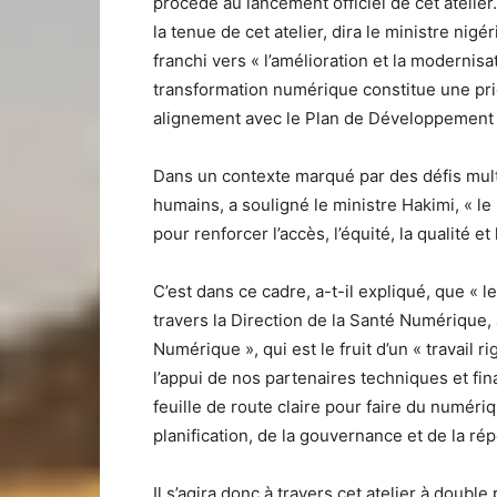
procédé au lancement officiel de cet atelie
la tenue de cet atelier, dira le ministre nigér
franchi vers « l’amélioration et la modernis
transformation numérique constitue une prio
alignement avec le Plan de Développement 
Dans un contexte marqué par des défis mult
humains, a souligné le ministre Hakimi, « 
pour renforcer l’accès, l’équité, la qualité 
C’est dans ce cadre, a-t-il expliqué, que « l
travers la Direction de la Santé Numérique,
Numérique », qui est le fruit d’un « travail r
l’appui de nos partenaires techniques et fi
feuille de route claire pour faire du numériq
planification, de la gouvernance et de la rép
Il s’agira donc à travers cet atelier à doubl