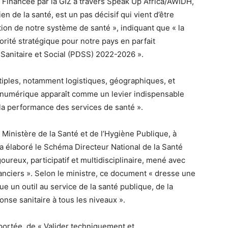
r. Financée par la GIZ à travers Speak Up Africa/AWIDH,
ien de la santé, est un pas décisif qui vient d’être
ation de notre système de santé », indiquant que « la
rité stratégique pour notre pays en parfait
Sanitaire et Social (PDSS) 2022-2026 ».
iples, notamment logistiques, géographiques, et
le numérique apparaît comme un levier indispensable
et la performance des services de santé ».
e Ministère de la Santé et de l’Hygiène Publique, à
 a élaboré le Schéma Directeur National de la Santé
igoureux, participatif et multidisciplinaire, mené avec
nanciers ». Selon le ministre, ce document « dresse une
ue un outil au service de la santé publique, de la
onse sanitaire à tous les niveaux ».
e portée, de « Valider techniquement et