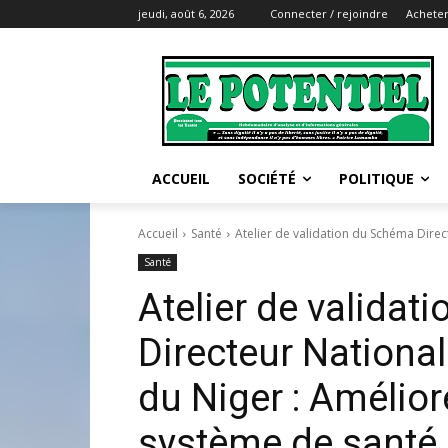
jeudi, août 6, 2026
Connecter / rejoindre
Acheter
ACCUEIL
SOCIÉTÉ
POLITIQUE
Accueil
Santé
Atelier de validation du Schéma Direc
Santé
Atelier de valida
Directeur Nationa
du Niger : Amélior
système de santé