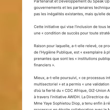
Partenariat et Développement du Speak Up Af
gouvernements et les partenaires technique
pas les inégalités existantes, mais qu’elle d
Cette initiative qui vise l’inclusion de tou
une « condition de succès pour toute straté
Raison pour laquelle, a-t-elle relevé, ce pro
de l’Hygiène Publique, est « exemplaire à plus
prenantes que sont les « institutions publiq
financiers ».
Mieux, a-t-elle poursuivi, « ce processus 
multisectoriel » et a permis « une validation 
d’où la fierté du « CDC Afrique, GIZ-Union 
à travers l’initiative AWIDH. La Directrice 
Mme Yaye Sophietou Diop, a tenu enfin à r
processus en étroite collaboration avec le M