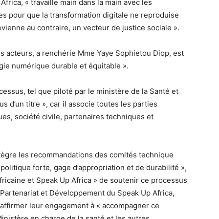
rica, « travaille main dans la main avec les
s pour que la transformation digitale ne reproduise
evienne au contraire, un vecteur de justice sociale ».
s les acteurs, a renchérie Mme Yaye Sophietou Diop, est
gie numérique durable et équitable ».
cessus, tel que piloté par le ministère de la Santé et
 d’un titre », car il associe toutes les parties
ues, société civile, partenaires techniques et
intègre les recommandations des comités technique
politique forte, gage d’appropriation et de durabilité »,
Africaine et Speak Up Africa » de soutenir ce processus
du Partenariat et Développement du Speak Up Africa,
éaffirmer leur engagement à « accompagner ce
inistère en charge de la santé et les autres