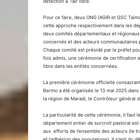
défection à l’air libre.
Pour ce faire, deux ONG (AGIR et GSC Taim
cette approche respectivement dans les dé
deux comités départementaux et régionaux 
concernés et des acteurs communautaires pou
Chaque comité est présidé par le préfet po
fois admis, une cérémonie de certification est
libre dans les entités concernées.
La première cérémonie officielle consacrant 
Bermo a été organisée le 13 mai 2025 dans
la région de Maradi, le Contrôleur général
La particularité de cette cérémonie, il faut l
département entier de surcroit pastoral est cer
aux efforts de l’ensemble des acteurs (le t
et l’adhésion des populations). Il s’agit du