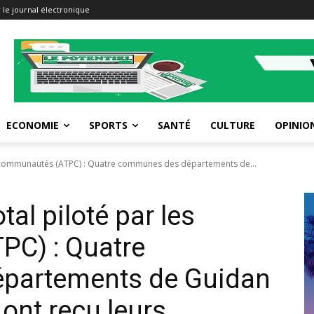
 le journal électronique
ECONOMIE
SPORTS
SANTÉ
CULTURE
OPINIO
es communautés (ATPC) : Quatre communes des départements de...
al piloté par les
C) : Quatre
partements de Guidan
ont reçu leurs