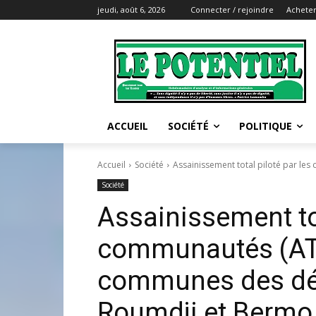
jeudi, août 6, 2026
Connecter / rejoindre
Acheter
ACCUEIL
SOCIÉTÉ
POLITIQUE
Accueil
Société
Assainissement total piloté par l
Société
Assainissement tot
communautés (ATP
communes des dé
Roumdji et Bermo 