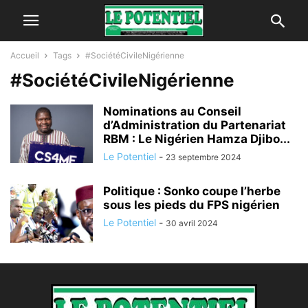
Accueil
Tags
#SociétéCivileNigérienne
#SociétéCivileNigérienne
Nominations au Conseil
d’Administration du Partenariat
RBM : Le Nigérien Hamza Djibo...
Le Potentiel
-
23 septembre 2024
Politique : Sonko coupe l’herbe
sous les pieds du FPS nigérien
Le Potentiel
-
30 avril 2024