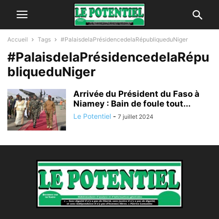
Accueil
Tags
#PalaisdelaPrésidencedelaRépubliqueduNiger
#PalaisdelaPrésidencedelaRépu
bliqueduNiger
Arrivée du Président du Faso à
Niamey : Bain de foule tout...
Le Potentiel
-
7 juillet 2024