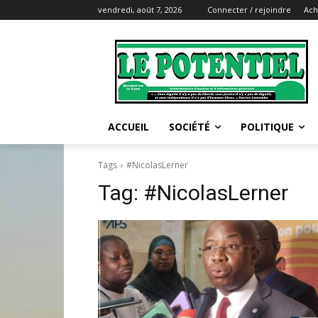
vendredi, août 7, 2026
Connecter / rejoindre
Ach
ACCUEIL
SOCIÉTÉ
POLITIQUE
Tags
#NicolasLerner
Tag:
#NicolasLerner