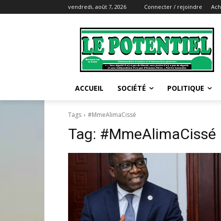
vendredi, août 7, 2026
Connecter / rejoindre
Ach
ACCUEIL
SOCIÉTÉ
POLITIQUE
Tags
#MmeAlimaCissé
Tag:
#MmeAlimaCissé