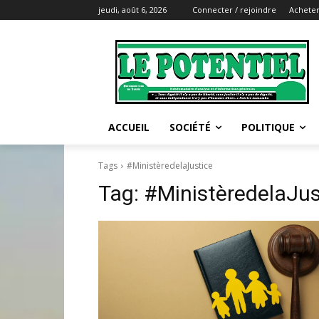
jeudi, août 6, 2026
Connecter / rejoindre
Acheter
ACCUEIL
SOCIÉTÉ
POLITIQUE
Tags
#MinistèredelaJustice
Tag:
#MinistèredelaJus