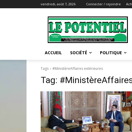
vendredi, août 7, 2026
Connecter / rejoindre
Ach
ACCUEIL
SOCIÉTÉ
POLITIQUE
Tags
#MinistèreAffaires extérieures
Tag:
#MinistèreAffaires