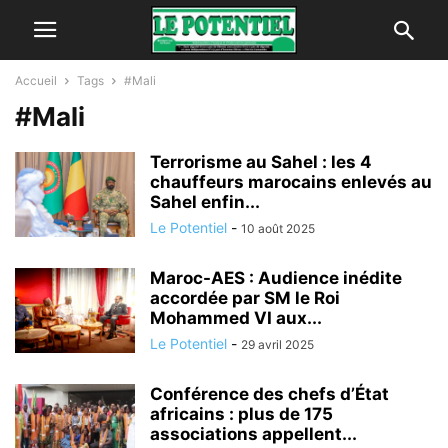
Accueil
Tags
#Mali
#Mali
Terrorisme au Sahel : les 4
chauffeurs marocains enlevés au
Sahel enfin...
Le Potentiel
-
10 août 2025
Maroc-AES : Audience inédite
accordée par SM le Roi
Mohammed VI aux...
Le Potentiel
-
29 avril 2025
Conférence des chefs d’État
africains : plus de 175
associations appellent...