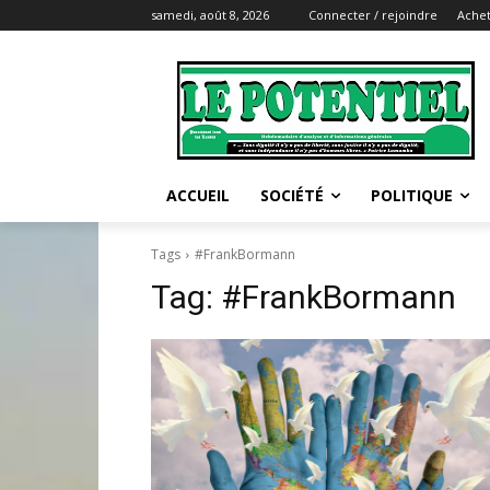
samedi, août 8, 2026
Connecter / rejoindre
Achet
ACCUEIL
SOCIÉTÉ
POLITIQUE
Tags
#FrankBormann
Tag:
#FrankBormann