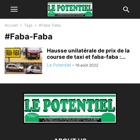
Accueil
Tags
#Faba-Faba
#Faba-Faba
Hausse unilatérale de prix de la
course de taxi et faba-faba :...
Le Potentiel
-
16 août 2022