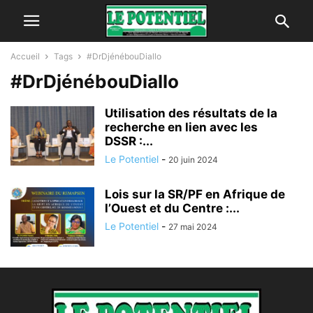
Accueil
Tags
#DrDjénébouDiallo
#DrDjénébouDiallo
Utilisation des résultats de la
recherche en lien avec les
DSSR :...
Le Potentiel
-
20 juin 2024
Lois sur la SR/PF en Afrique de
l’Ouest et du Centre :...
Le Potentiel
-
27 mai 2024