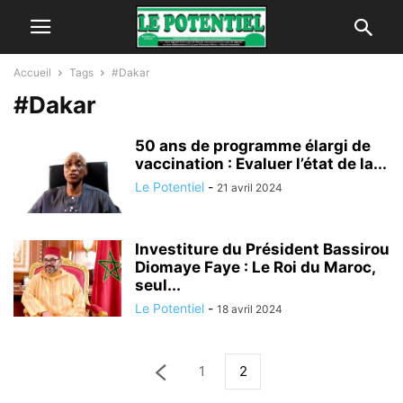
Accueil
Tags
#Dakar
#Dakar
50 ans de programme élargi de
vaccination : Evaluer l’état de la...
Le Potentiel
-
21 avril 2024
Investiture du Président Bassirou
Diomaye Faye : Le Roi du Maroc,
seul...
Le Potentiel
-
18 avril 2024
1
2