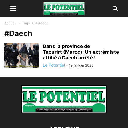
Accueil
Tags
#Daech
#Daech
Dans la province de
Taourirt (Maroc): Un extrémiste
affilié à Daech arrêté !
Le Potentiel
-
19 janvier 2025