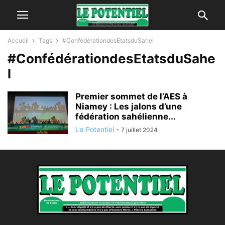
Accueil
Tags
#ConfédérationdesEtatsduSahel
#ConfédérationdesEtatsduSahe
l
Premier sommet de l’AES à
Niamey : Les jalons d’une
fédération sahélienne...
Le Potentiel
-
7 juillet 2024