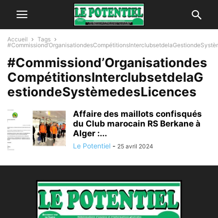
Accueil
Tags
#Commissiond’OrganisationdesCompétitionsInterclubsetdelaGestiondeSyst
#Commissiond’Organisationdes
CompétitionsInterclubsetdelaG
estiondeSystèmedesLicences
Affaire des maillots confisqués
du Club marocain RS Berkane à
Alger :...
Le Potentiel
-
25 avril 2024