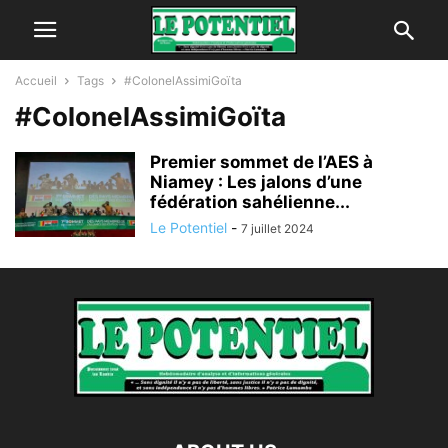
Accueil
Tags
#ColonelAssimiGoïta
#ColonelAssimiGoïta
Premier sommet de l’AES à
Niamey : Les jalons d’une
fédération sahélienne...
Le Potentiel
-
7 juillet 2024